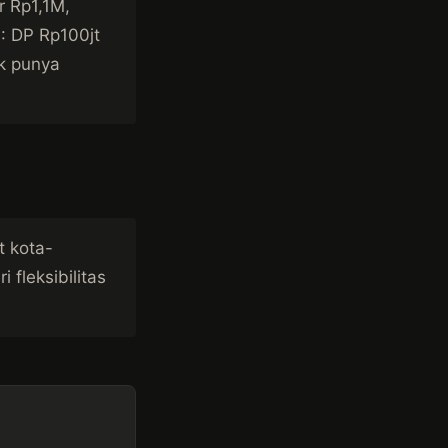
r Rp1,1M,
B: DP Rp100jt
ak punya
t kota-
 fleksibilitas