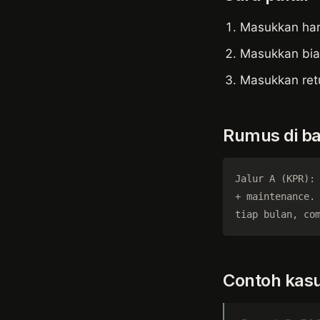
Masukkan harg
Masukkan bia
Masukkan retu
Rumus di bal
Jalur A (KPR): 
+ maintenance. 
tiap bulan, co
Contoh kas