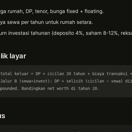
a rumah, DP, tenor, bunga fixed + floating.
ya sewa per tahun untuk rumah setara.
rn investasi tahunan (deposito 4%, saham 8-12%, reks
ik layar
total keluar = DP + cicilan 20 tahun + biaya transaksi +
Jalur B (sewa+invest): DP + selisih (cicilan − sewa) dii
mpounded. Bandingkan net worth di tahun 20.
us