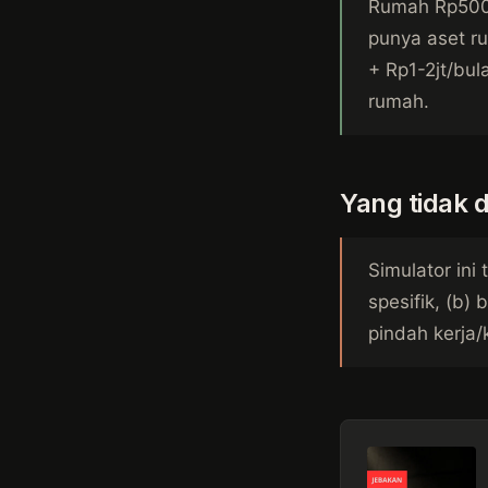
Rumah Rp500jt
punya aset ru
+ Rp1-2jt/bul
rumah.
Yang tidak di
Simulator ini
spesifik, (b) 
pindah kerja