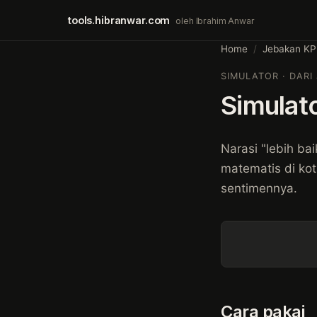
tools.hibranwar.com
oleh Ibrahim Anwar
Home
/
Jebakan K
SIMULATOR · DARI
Simulat
Narasi "lebih bai
matematis di ko
sentimennya.
Cara pakai