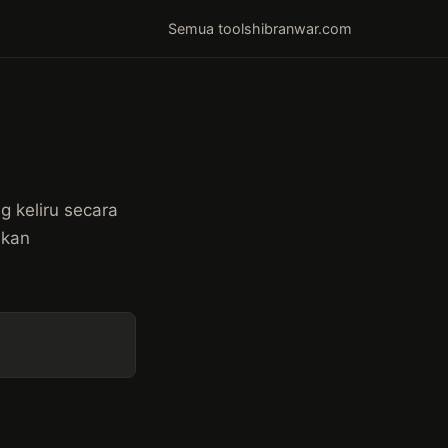
Semua tools
hibranwar.com
g keliru secara
ukan