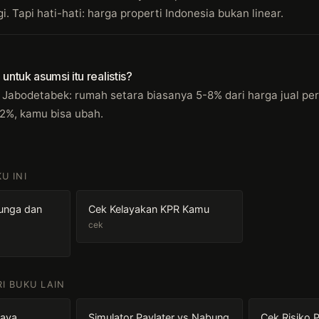
. Tapi hati-hati: harga properti Indonesia bukan linear.
ntuk asumsi itu realistis?
i Jabodetabek: rumah setara biasanya 5-8% dari harga jual per
,2%, kamu bisa ubah.
U INI
Bunga dan
Cek Kelayakan KPR Kamu
cek
RI BUKU LAIN
iaya
Simulator Paylater vs Nabung
Cek Risiko 